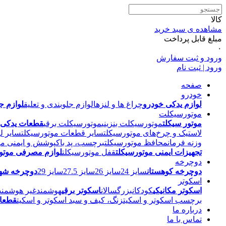
کالا
مشاهده ی سبد خرید
مبلغ قابل پرداخت
۰
ورود و ثبت سفارش
ورود | ثبت نام
صفحه
خودرو
لوازم یدکی خودرو
چراغ ها و لنزها
لوازم جلوبندی و تعلیق
لوازم ج
موتورسیکلت
موتور سیکلت
موتورسیکلت بنزینی
موتورسیکلت برقی
قطعات یدکی م
لاستیک و چرخ‌های موتورسیکلت
سایر قطعات موتورسیکلت
سایر ل
وزنه فرمان
محافظ موتورسیکلت
برچسب، پد باک
پوشش و ایمنی مو
تجهیزات ایمنی موتورسیکلت
قفل موتورسیکلت
لوازم مصرفی موتو
دوچرخه
دوچرخه کوهستان
سایز 24
سایز 26
سایز 27.5
سایز 29
دوچرخه شهر
اسکوتر
اسکوتر مکانیکی
کودکان
بزرگسالان
اسکوتر برقی
هوشمند
غیر هوشمند
برچسب اسکوتر و اسکیت
زنگ، کیف و سبد اسکوتر و اسکیت
قطعات
درباره ما
تماس با ما