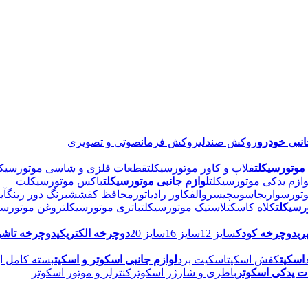
انبی خودرو
روکش صندلی
روکش فرمان
صوتی و تصویری
وتورسیکلت
فلاپ و کاور موتورسیکلت
قطعات فلزی و شاسی موتورسیکل
وازم یدکی موتورسیکلت
لوازم جانبی موتورسیکلت
باکس موتورسیکلت
تورسواری
جاسوییچی
سروالف
کاور رادیاتور
محافظ کفش
شبرنگ دور رینگ
آی
رسیکلت
کلاه کاسکت
لاستیک موتورسیکلت
باتری موتورسیکلت
روغن موتورسی
ی
دوچرخه کودک
سایز 12
سایز 16
سایز 20
دوچرخه الکتریکی
دوچرخه تاشو
اسکیت
کفش اسکیت
اسکیت برد
لوازم جانبی اسکوتر و اسکیت
بسته کامل ای
 یدکی اسکوتر
باطری و شارژر اسکوتر
کنترلر و موتور اسکوتر