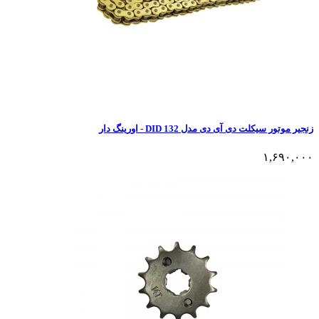
زنجیر موتور سیکلت دی آی دی مدل DID 132 - اورینگ دار
۱,۶۹۰,۰۰۰